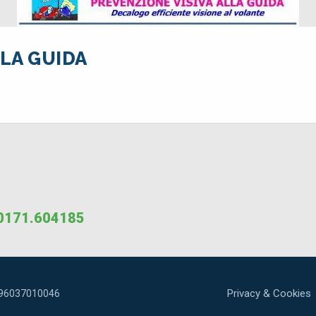
LLA GUIDA
0171.604185
Privacy & Cookies
: 96037010046