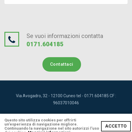
Se vuoi informazioni contatta
0171.604185
Contattaci
Via Avogadro, 32 - 12100 Cuneo tel - 0171.604185 CF :
96037010046
Privacy & Cookies
Area Riservata
Questo sito utilizza cookies per offrirti
un'esperienza di navigazione migliore.
Realizzato da Leonardo Web
ACCETTO
Continuando la navigazione nel sito autorizzi l’uso